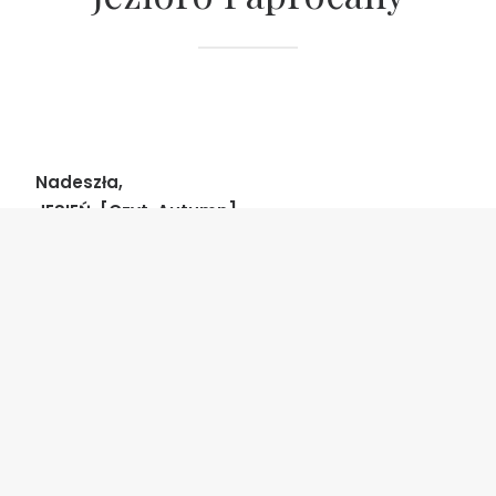
Nadeszła,
JESIEŃ. [Czyt. Autumn]
Nadeszli i oni:
Karolina X Dawcio X Odi!
Poranek 6 rano,
nie moge spać
bo musze jechać 😛
no dobra, aż tak źle nie było !
Po prostu,